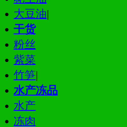
大豆油
|
干货
粉丝
紫菜
竹笋
|
水产冻品
水产
冻肉