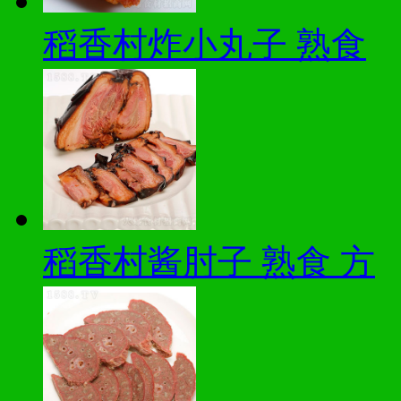
稻香村炸小丸子 熟食
稻香村酱肘子 熟食 方