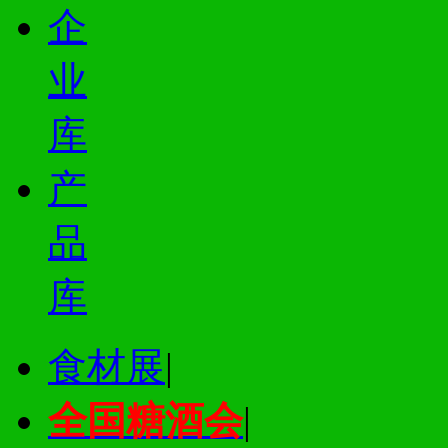
企
业
库
产
品
库
食材展
|
全国糖酒会
|