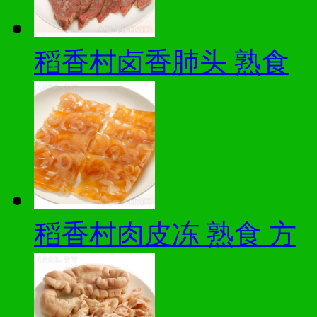
稻香村卤香肺头 熟食
稻香村肉皮冻 熟食 方