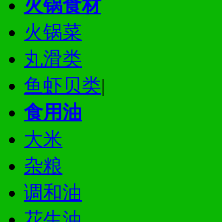
火锅食材
火锅菜
丸滑类
鱼虾贝类
|
食用油
大米
杂粮
调和油
花生油