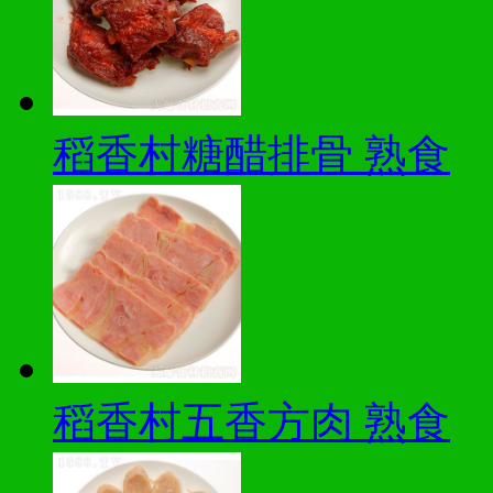
稻香村糖醋排骨 熟食
稻香村五香方肉 熟食