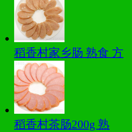
稻香村家乡肠 熟食 方
稻香村茶肠200g 熟