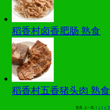
稻香村卤香肥肠 熟食
稻香村五香猪头肉 熟食
首页
上一页
1
2
3
4