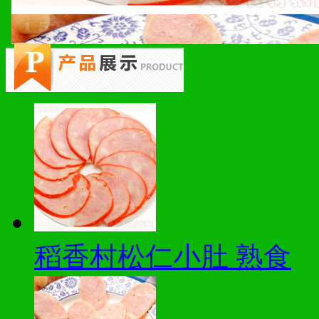
稻香村松仁小肚 熟食