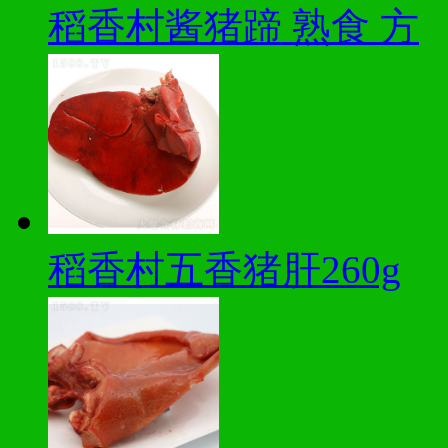
稻香村酱猪蹄 熟食 方
稻香村五香猪肝260g