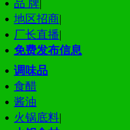
品 牌
|
地区招商
|
厂长直播
|
免费发布信息
调味品
食醋
酱油
火锅底料
|