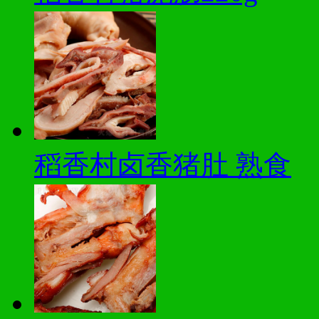
稻香村卤香猪肚 熟食