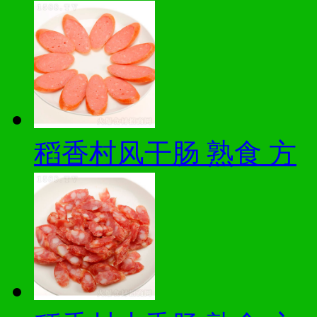
稻香村风干肠 熟食 方