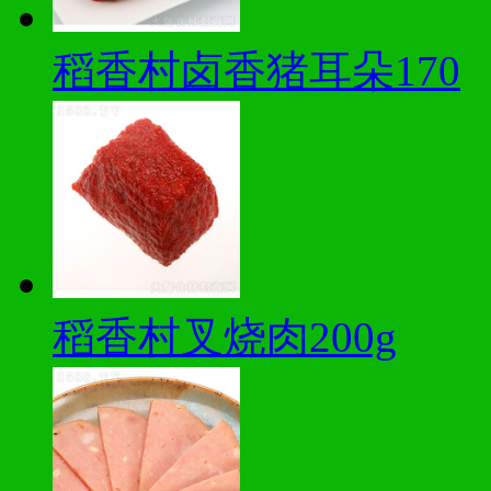
稻香村卤香猪耳朵170
稻香村叉烧肉200g