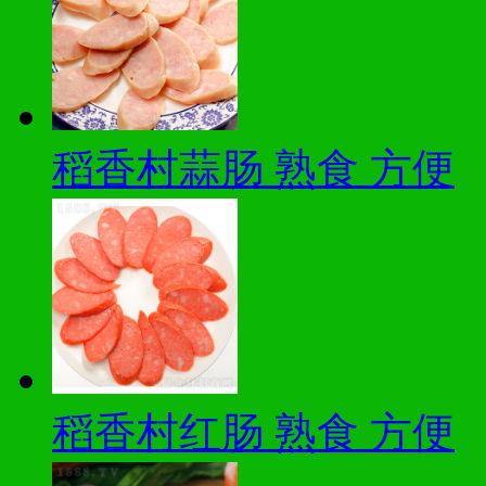
稻香村蒜肠 熟食 方便
稻香村红肠 熟食 方便